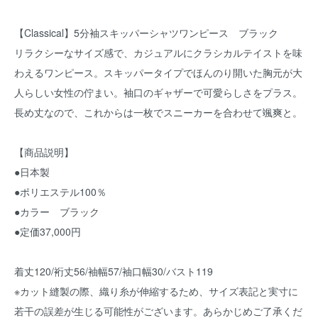
【Classical】5分袖スキッパーシャツワンピース ブラック
リラクシーなサイズ感で、カジュアルにクラシカルテイストを味
わえるワンピース。スキッパータイプでほんのり開いた胸元が大
人らしい女性の佇まい。袖口のギャザーで可愛らしさをプラス。
長め丈なので、これからは一枚でスニーカーを合わせて颯爽と。
【商品説明】
●日本製
●ポリエステル100％
●カラー ブラック
●定価37,000円
着丈120/裄丈56/袖幅57/袖口幅30/バスト119
※カット縫製の際、織り糸が伸縮するため、サイズ表記と実寸に
若干の誤差が生じる可能性がございます。あらかじめご了承くだ