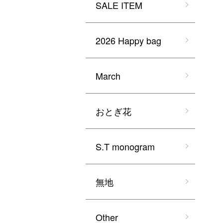
SALE ITEM
2026 Happy bag
March
おとぎ花
S.T monogram
無地
Other