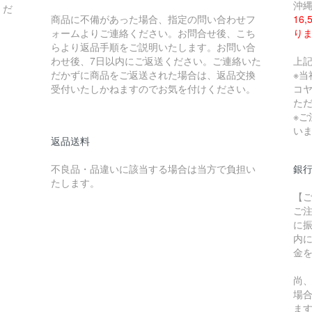
沖縄
くだ
商品に不備があった場合、指定の問い合わせフ
16
ォームよりご連絡ください。お問合せ後、こち
り
らより返品手順をご説明いたします。お問い合
わせ後、7日以内にご返送ください。ご連絡いた
上
だかずに商品をご返送された場合は、返品交換
※当
受付いたしかねますのでお気を付けください。
コ
た
※
い
返品送料
不良品・品違いに該当する場合は当方で負担い
銀行
たします。
【
ご
に
内
金
尚
場
ま