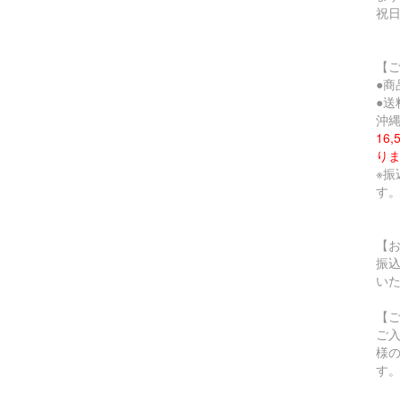
祝
【
●
●送
沖縄
16
り
※
す
【
振
い
【
ご
様
す