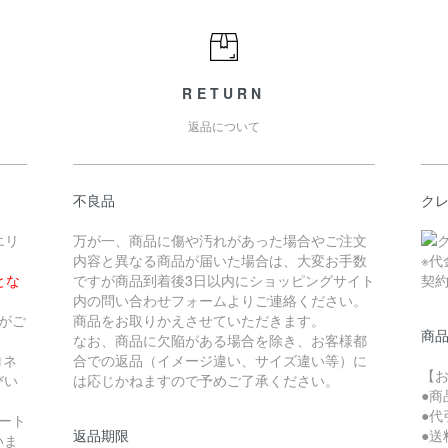
RETURN
返品について
不良品
ク
エリ
万が一、商品に傷や汚れがあった場合やご注文
内容と異なる商品が届いた場合は、大変お手数
※
とな
ですが商品到着後3日以内にショッピングサイト
契
内の問い合わせフォームよりご連絡ください。
がご
商品をお取りかえさせていただきます。
商
なお、商品に欠陥がある場合を除き、お客様都
ロネ
合での返品（イメージ違い、サイズ違い等）に
【
びい
は応じかねますので予めご了承ください。
●
●代
ート
返品期限
●送
いま