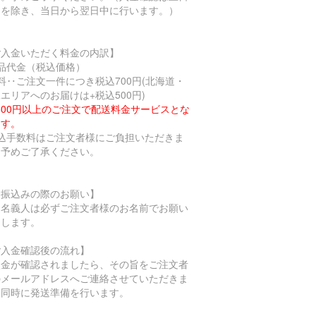
日を除き、当日から翌日中に行います。）
ご入金いただく料金の内訳】
商品代金（税込価格）
料‥ご注文一件につき税込700円(北海道・
エリアへのお届けは+税込500円)
,500円以上のご注文で配送料金サービスとな
ます。
振込手数料はご注文者様にご負担いただきま
。予めご了承ください。
お振込みの際のお願い】
込名義人は必ずご注文者様のお名前でお願い
たします。
ご入金確認後の流れ】
入金が確認されましたら、その旨をご注文者
のメールアドレスへご連絡させていただきま
。同時に発送準備を行います。