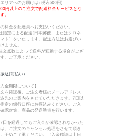
エリアへのお届けは+税込500円)
,500円以上のご注文で配送料金サービスとな
ます。
記の料金を配達員へお支払いください。
社指定による配送(日本郵便、またはクロネ
ヤマト）をいたします。配送方法はお選びい
だけません。
ご注文点数によって送料が変動する場合がござ
ます。ご了承ください。
振込(前払い）
ご入金期限について】
注文を確認後、ご注文者様のメールアドレス
振込先のご案内をさせていただきます。7日以
に指定の銀行口座にお振込みください。ご入
を確認次第、商品の発送準備を行います。
、7日を経過してもご入金が確認されなかった
合は、ご注文のキャンセル処理をさせて頂き
す。予めご了承ください。（入金確認は土日