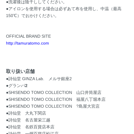
●洗濯後は陰干ししてください。
●アイロンを使用する場合は必ずあて布を使用し、中温（最高
150℃）でおかけください。
OFFICIAL BRAND SITE
http://tamuratomo.com
取り扱い店舗
●詩仙堂 GINZA Lab. メルサ銀座2
●グランパ
2
●SHISENDO TOMO COLLECTION 山口井筒屋店
●SHISENDO TOMO COLLECTION 福屋八丁堀本店
●SHISENDO TOMO COLLECTION ?島屋大宮店
●詩仙堂 大丸下関店
●詩仙堂 名古屋栄三越
●詩仙堂 名鉄百貨店本店
●詩仙堂 一畑百貨店松江店