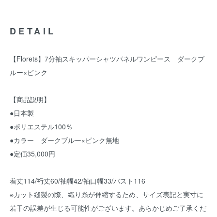
DETAIL
【Florets】7分袖スキッパーシャツパネルワンピース ダークブ
ルー×ピンク
【商品説明】
●日本製
●ポリエステル100％
●カラー ダークブルー×ピンク無地
●定価35,000円
着丈114/裄丈60/袖幅42/袖口幅33/バスト116
※カット縫製の際、織り糸が伸縮するため、サイズ表記と実寸に
若干の誤差が生じる可能性がございます。あらかじめご了承くだ