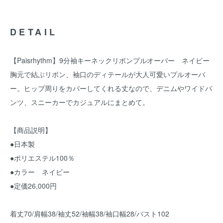
DETAIL
【Paisrhythm】9分袖キーネックリボンプルオーバー ネイビー
胸元で結ぶリボン、袖口のディテールが大人可愛いプルオーバ
ー。ヒップ周りをカバーしてくれる丈なので、デニムやワイドパ
ンツ、スニーカーでカジュアルにまとめて。
【商品説明】
●日本製
●ポリエステル100％
●カラー ネイビー
●定価26,000円
着丈70/肩幅38/袖丈52/袖幅38/袖口幅28/バスト102