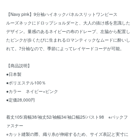
【Navy pink】9分袖ハイネックパネルスリットワンピース
ルーズネックにドロップショルダーと、大人の抜け感を意識した
デザイン。量感のあるネイビーの布のドレープ、左脇から配置し
たピンクが歩くたびに生まれるロマンティックなムードに酔いし
れて。7分袖なので、季節によってレイヤードコーデが可能。
【商品説明】
●日本製
●ポリエステル100％
●カラー ネイビー×ピンク
●定価28,000円
着丈105/肩幅38/袖丈52/袖幅34/袖口幅25/バスト98 ※バックフ
ァスナー
※カット縫製の際、織り糸が伸縮するため、サイズ表記と実寸に