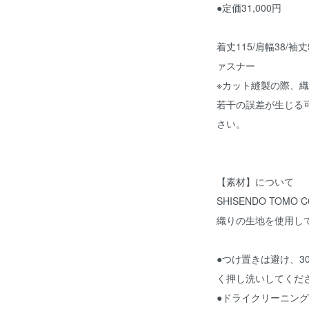
●定価31,000円
着丈115/肩幅38/袖
ァスナー
※カット縫製の際、
若干の誤差が生じる
さい。
【素材】について
SHISENDO TOM
織りの生地を使用し
●つけ置きは避け、
く押し洗いしてくだ
●ドライクリーニン