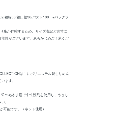
丈52/袖幅36/袖口幅36/バスト100 ※バックフ
織り糸が伸縮するため、サイズ表記と実寸に
可能性がございます。あらかじめご了承くだ
O COLLECTIONは主にポリエステル製ちりめん
ています。
30℃のぬるま湯で中性洗剤を使用し、やさし
さい。
グが可能です。（ネット使用）