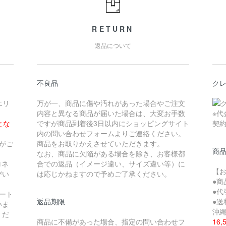
RETURN
返品について
不良品
ク
エリ
万が一、商品に傷や汚れがあった場合やご注文
内容と異なる商品が届いた場合は、大変お手数
※
とな
ですが商品到着後3日以内にショッピングサイト
契
内の問い合わせフォームよりご連絡ください。
がご
商品をお取りかえさせていただきます。
商
なお、商品に欠陥がある場合を除き、お客様都
ロネ
合での返品（イメージ違い、サイズ違い等）に
【
びい
は応じかねますので予めご了承ください。
●
●代
ート
返品期限
●送
いま
沖縄
くだ
商品に不備があった場合、指定の問い合わせフ
16