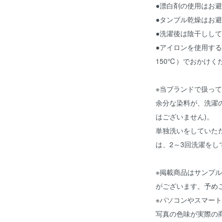
●漂白剤の使用はお
●タンブル乾燥はお
●洗濯後は陰干しし
●アイロンを使用す
150℃）でおかけく
※当ブランドで扱っ
余分な染料が、洗濯
はございません)。
単独洗いをしていた
は、2～3回洗濯を
※掲載商品はサンプ
がございます。予め
※パソコンやスマー
写真の色味が実際の